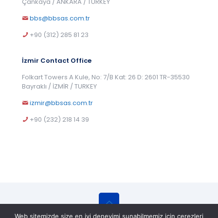
Çankaya / ANKARA / TURKEY
bbs@bbsas.com.tr
+90 (312) 285 81 23
İzmir Contact Office
Folkart Towers A Kule, No: 7/B Kat: 26 D: 2601 TR-35530
Bayraklı / İZMİR / TURKEY
izmir@bbsas.com.tr
+90 (232) 218 14 39
Web sitemizde size en iyi deneyimi sunabilmemiz için çerezleri