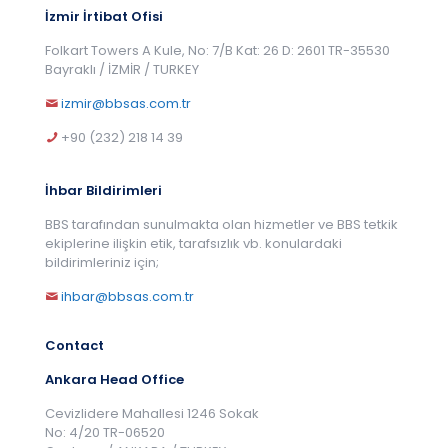
İzmir İrtibat Ofisi
Folkart Towers A Kule, No: 7/B Kat: 26 D: 2601 TR-35530
Bayraklı / İZMİR / TURKEY
izmir@bbsas.com.tr
+90 (232) 218 14 39
İhbar Bildirimleri
BBS tarafından sunulmakta olan hizmetler ve BBS tetkik
ekiplerine ilişkin etik, tarafsızlık vb. konulardaki
bildirimleriniz için;
ihbar@bbsas.com.tr
Contact
Ankara Head Office
Cevizlidere Mahallesi 1246 Sokak
No: 4/20 TR-06520