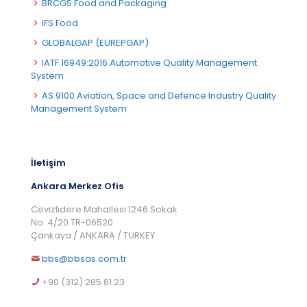
BRCGS Food and Packaging
IFS Food
GLOBALGAP (EUREPGAP)
IATF 16949:2016 Automotive Quality Management
System
AS 9100 Aviation, Space and Defence Industry Quality
Management System
İletişim
Ankara Merkez Ofis
Cevizlidere Mahallesi 1246 Sokak
No: 4/20 TR-06520
Çankaya / ANKARA / TURKEY
bbs@bbsas.com.tr
+90 (312) 285 81 23