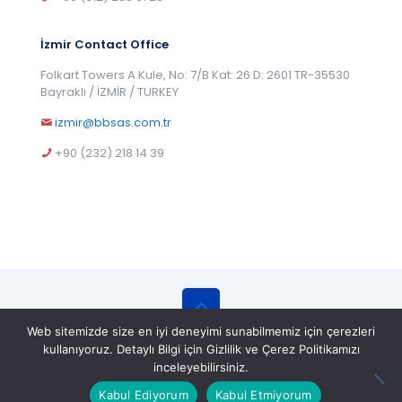
İzmir Contact Office
Folkart Towers A Kule, No: 7/B Kat: 26 D: 2601 TR-35530
Bayraklı / İZMİR / TURKEY
izmir@bbsas.com.tr
+90 (232) 218 14 39
Web sitemizde size en iyi deneyimi sunabilmemiz için çerezleri
© 2025 BBS Belgelendirme Eğitim ve Gözetim
kullanıyoruz. Detaylı Bilgi için Gizlilik ve Çerez Politikamızı
Hizmetleri A.Ş. All Rights Reserved.
inceleyebilirsiniz.
Kabul Ediyorum
Kabul Etmiyorum