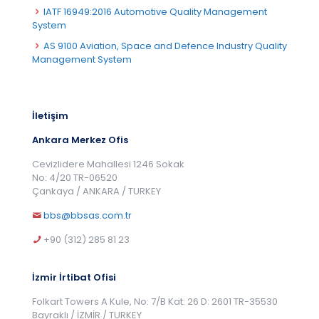
IATF 16949:2016 Automotive Quality Management
System
AS 9100 Aviation, Space and Defence Industry Quality
Management System
İletişim
Ankara Merkez Ofis
Cevizlidere Mahallesi 1246 Sokak
No: 4/20 TR-06520
Çankaya / ANKARA / TURKEY
bbs@bbsas.com.tr
+90 (312) 285 81 23
İzmir İrtibat Ofisi
Folkart Towers A Kule, No: 7/B Kat: 26 D: 2601 TR-35530
Bayraklı / İZMİR / TURKEY