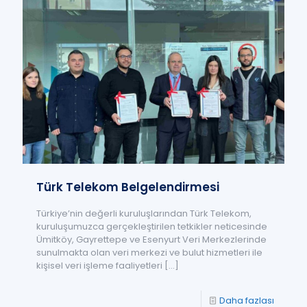
Türk Telekom Belgelendirmesi
Türkiye’nin değerli kuruluşlarından Türk Telekom,
kuruluşumuzca gerçekleştirilen tetkikler neticesinde
Ümitköy, Gayrettepe ve Esenyurt Veri Merkezlerinde
sunulmakta olan veri merkezi ve bulut hizmetleri ile
kişisel veri işleme faaliyetleri
[…]
Daha fazlası