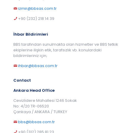
izmir@bbsas.com.tr
+90 (232) 218 14 39
İhbar Bildirimleri
BBS tarafından sunulmakta olan hizmetler ve BBS tetkik
ekiplerine ilişkin etik, tarafsızlık vb. konulardaki
bildirimleriniz için;
ihbar@bbsas.com.tr
Contact
Ankara Head Office
Cevizlidere Mahallesi 1246 Sokak
No: 4/20 TR-06520
Çankaya / ANKARA / TURKEY
bbs@bbsas.com.tr
+90 (312) 285 81 23