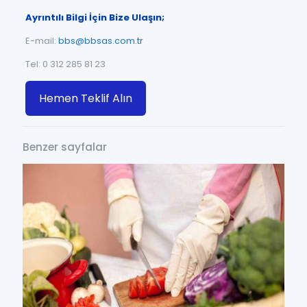
Ayrıntılı Bilgi İçin Bize Ulaşın;
E-mail:
bbs@bbsas.com.tr
Tel: 0 312 285 81 23
Hemen Teklif Alın
Benzer sayfalar