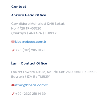
Contact
Ankara Head Office
Cevizlidere Mahallesi 1246 Sokak
No: 4/20 TR-06520
Çankaya / ANKARA / TURKEY
bbs@bbsas.com.tr
+90 (312) 285 81 23
İzmir Contact Office
Folkart Towers A Kule, No: 7/B Kat: 26 D: 2601 TR-35530
Bayraklı / İZMİR / TURKEY
izmir@bbsas.com.tr
+90 (232) 218 14 39