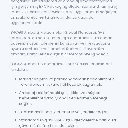
parçasıdır. Ambalajlama ve ambalajlama materyalleri
için geliştirilmiş BRC Packaging Global Standardı, ambalaj
tedarik zincirinin her seviyesindeki uygulamaları sağlayan
ambalaj üreticileri tarafından dünya çapında
uygulanmaktadır.
BRCGS Ambalaj Malzemeleri Global Standardı, GFSI
tarafından tanınan ilk ambalaj standardıdır. Bu standart
güvenli, müşteri taleplerini karşılayan ve mevzuatlarla
uyumlu ambalaj malzemeleri üretmek isteyen tüm
ambalaj üreticilerine güçlü bir referans niteliğindedir.
BRCGS Ambalaj Standardına Göre Sertifikalandırılmanın
faydaları;
Marka sahipleri ve perakendecilerin beklentilerini 2.
Taraf denetim yükünü hafifleterek sağlamak,
Ambalaj sektöründeki çeşitlilikler ve müşteri
beklentilerini daha iyi analiz edebilme yeteneği
sağlar,
Tedarik zincirinde izlenebilirlik ve şeffaflık sağlar,
Standarda uygunluk ile küçük işletmelerde dahi olsa
güvenli ürün üretimini destekler.