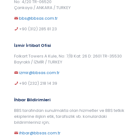
No: 4/20 TR-06520
Çankaya / ANKARA / TURKEY
bbs@bbsas.com.tr
+90 (312) 285 81 23
İzmir İrtibat Ofisi
Folkart Towers A Kule, No: 7/B Kat: 26 D: 2601 TR-35530
Bayraklı / İZMİR / TURKEY
izmir@bbsas.com.tr
+90 (232) 218 14 39
İhbar Bildirimleri
BBS tarafından sunulmakta olan hizmetler ve BBS tetkik
ekiplerine ilişkin etik, tarafsızlık vb. konulardaki
bildirimleriniz için;
ihbar@bbsas.com.tr