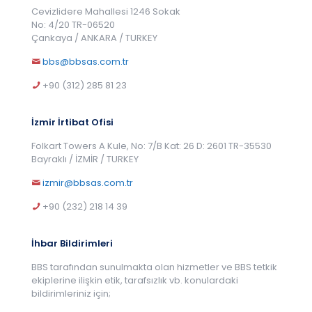
Cevizlidere Mahallesi 1246 Sokak
No: 4/20 TR-06520
Çankaya / ANKARA / TURKEY
bbs@bbsas.com.tr
+90 (312) 285 81 23
İzmir İrtibat Ofisi
Folkart Towers A Kule, No: 7/B Kat: 26 D: 2601 TR-35530
Bayraklı / İZMİR / TURKEY
izmir@bbsas.com.tr
+90 (232) 218 14 39
İhbar Bildirimleri
BBS tarafından sunulmakta olan hizmetler ve BBS tetkik
ekiplerine ilişkin etik, tarafsızlık vb. konulardaki
bildirimleriniz için;