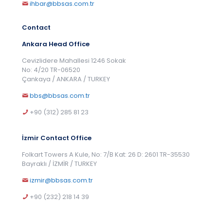
ihbar@bbsas.com.tr
Contact
Ankara Head Office
Cevizlidere Mahallesi 1246 Sokak
No: 4/20 TR-06520
Çankaya / ANKARA / TURKEY
bbs@bbsas.com.tr
+90 (312) 285 81 23
İzmir Contact Office
Folkart Towers A Kule, No: 7/B Kat: 26 D: 2601 TR-35530
Bayraklı / İZMİR / TURKEY
izmir@bbsas.com.tr
+90 (232) 218 14 39