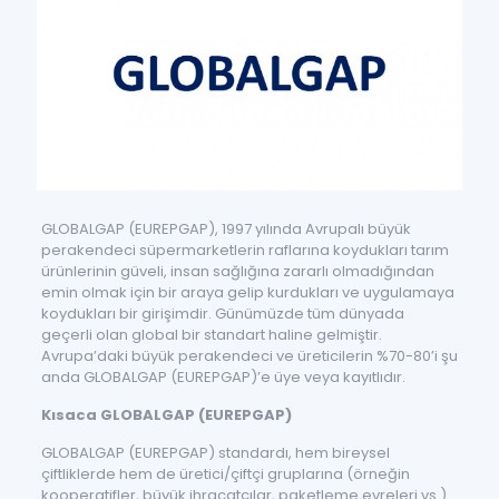
GLOBALGAP (EUREPGAP), 1997 yılında Avrupalı büyük
perakendeci süpermarketlerin raflarına koydukları tarım
ürünlerinin güveli, insan sağlığına zararlı olmadığından
emin olmak için bir araya gelip kurdukları ve uygulamaya
koydukları bir girişimdir. Günümüzde tüm dünyada
geçerli olan global bir standart haline gelmiştir.
Avrupa’daki büyük perakendeci ve üreticilerin %70-80’i şu
anda GLOBALGAP (EUREPGAP)’e üye veya kayıtlıdır.
Kısaca GLOBALGAP (EUREPGAP)
GLOBALGAP (EUREPGAP) standardı, hem bireysel
çiftliklerde hem de üretici/çiftçi gruplarına (örneğin
kooperatifler, büyük ihracatçılar, paketleme evreleri vs.)