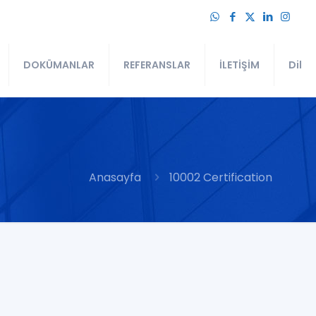
DOKÜMANLAR
REFERANSLAR
İLETİŞİM
Dil
Anasayfa
10002 Certification