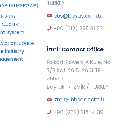
TURKEY
AP (EUREPGAP)
bbs@bbsas.com.tr
49:2016
 Quality
+90 (312) 285 81 23
t System
Aviation, Space
İzmir Contact Office
e Industry
anagement
Folkart Towers A Kule, No:
7/B Kat: 26 D: 2601 TR-
35530
Bayraklı / İZMİR / TURKEY
izmir@bbsas.com.tr
+90 (232) 218 14 39