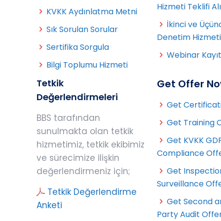
Hizmeti Teklifi Al
KVKK Aydınlatma Metni
İkinci ve Üçün
Sık Sorulan Sorular
Denetim Hizmeti T
Sertifika Sorgula
Webinar Kayı
Bilgi Toplumu Hizmeti
Tetkik
Get Offer N
Değerlendirmeleri
Get Certificat
BBS tarafından
Get Training 
sunulmakta olan tetkik
Get KVKK GD
hizmetimiz, tetkik ekibimiz
Compliance Off
ve sürecimize ilişkin
değerlendirmeniz için;
Get Inspectio
Surveillance Off
Tetkik Değerlendirme
Get Second a
Anketi
Party Audit Offe