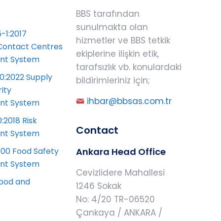
BBS tarafından
sunulmakta olan
-1:2017
hizmetler ve BBS tetkik
Contact Centres
ekiplerine ilişkin etik,
t System
tarafsızlık vb. konulardaki
0:2022 Supply
bildirimleriniz için;
ity
ihbar@bbsas.com.tr
t System
:2018 Risk
Contact
t System
00 Food Safety
Ankara Head Office
t System
Cevizlidere Mahallesi
ood and
1246 Sokak
No: 4/20 TR-06520
Çankaya / ANKARA /