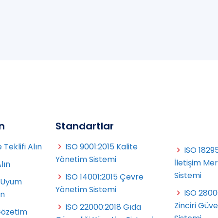
ın
Standartlar
Teklifi Alın
ISO 9001:2015 Kalite
ISO 18295
Yönetim Sistemi
İletişim Me
Alın
Sistemi
ISO 14001:2015 Çevre
 Uyum
Yönetim Sistemi
ISO 2800
ın
Zinciri Güv
ISO 22000:2018 Gıda
Gözetim