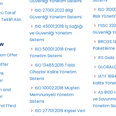
Sistemi
Güvenliği Yönetim Sistemi
ın
ISO 3100
ISO 27001:2022 Bilgi
cü Taraf
Risk Yöneti
Güvenliği Yönetim Sistemi
eklifi Alın
FSSC 22
ISO 45001:2018 İş Sağlığı
t
Güvenliği Y
ve Güvenliği Yönetim
Sistemi
BRCGS G
ow
Paketleme
ISO 50001:2018 Enerji
ion Offer
Yönetim Sistemi
IFS Gıda
Offer
ISO 13485:2016 Tıbbi
GLOBALG
Cihazlar Kalite Yönetim
PR
IATF 169
Sistemi
er
Kalite Yöne
ISO 10002:2018 Müşteri
n and
AS 9100 H
Memnuniyeti Yönetim
er
ve Savunma
Sistemi
nd Third
Yönetim Si
ISO 27701:2019 Kişisel Veri
r