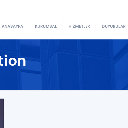
ANASAYFA
KURUMSAL
HİZMETLER
DUYURULAR
tion