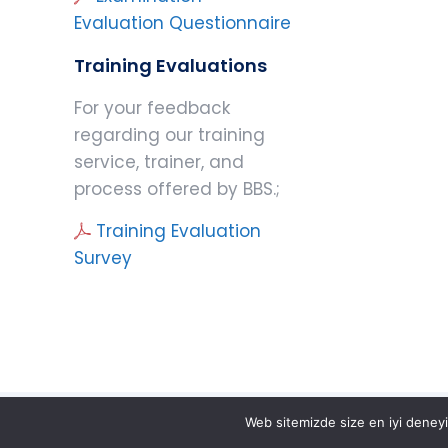
Evaluation Questionnaire
Training Evaluations
For your feedback
regarding our training
service, trainer, and
process offered by BBS.;
Training Evaluation
Survey
Web sitemizde size en iyi deneyimi
© 2025 BBS Belgelendirme Eğitim ve Gözetim Hizm