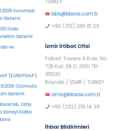
TURKEY
0:2018 Kurumsal
bbs@bbsas.com.tr
m Sistemi
+90 (312) 285 81 23
000 Gıda
önetim Sistemi
İzmir İrtibat Ofisi
ıda ve
Folkart Towers A Kule, No:
7/B Kat: 26 D: 2601 TR-
35530
AP (EUREPGAP)
Bayraklı / İZMİR / TURKEY
49:2016 Otomotiv
tim Sistemi
izmir@bbsas.com.tr
avacılık, Uzay
+90 (232) 218 14 39
 Sanayi Kalite
stemi
İhbar Bildirimleri