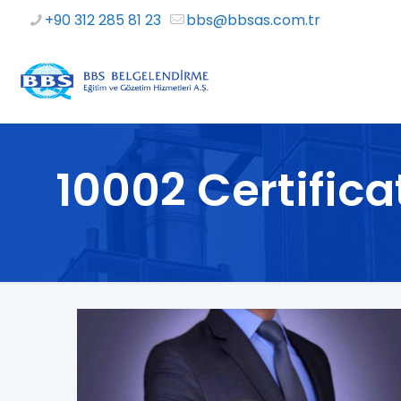
+90 312 285 81 23
bbs@bbsas.com.tr
10002 Certifica