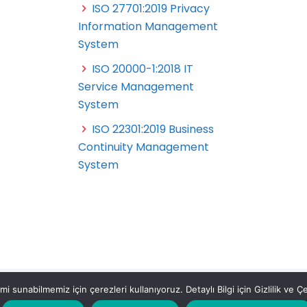
ISO 27701:2019 Privacy
Information Management
System
ISO 20000-1:2018 IT
Service Management
System
ISO 22301:2019 Business
Continuity Management
System
 sunabilmemiz için çerezleri kullanıyoruz. Detaylı Bilgi için Gizlilik ve Çer
etleri A.Ş. All Rights Reserved.