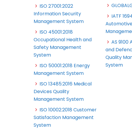
GLOBALG
ISO 27001:2022
Information Security
IATF 169
Management System
Automotive
Managemen
ISO 45001:2018
Occupational Health and
AS 9100 
Safety Management
and Defenc
System
Quality M
System
ISO 50001:2018 Energy
Management System
ISO 13485:2016 Medical
Devices Quality
Management System
ISO 10002:2018 Customer
Satisfaction Management
System