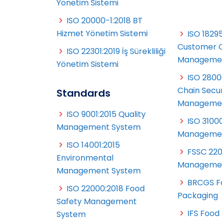
Yönetim Sistemi
ISO 20000-1:2018 BT
Hizmet Yönetim Sistemi
ISO 18295
Customer 
ISO 22301:2019 İş Sürekliliği
Managemen
Yönetim Sistemi
ISO 2800
Chain Secur
Standards
Managemen
ISO 9001:2015 Quality
ISO 31000
Management System
Managemen
ISO 14001:2015
FSSC 220
Environmental
Managemen
Management System
BRCGS F
ISO 22000:2018 Food
Packaging
Safety Management
IFS Food
System