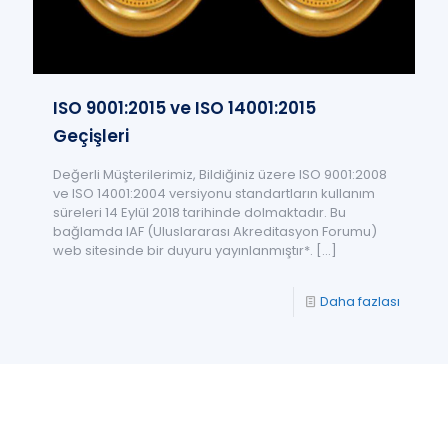
ISO 9001:2015 ve ISO 14001:2015
Geçişleri
Değerli Müşterilerimiz, Bildiğiniz üzere ISO 9001:2008
ve ISO 14001:2004 versiyonu standartların kullanım
süreleri 14 Eylül 2018 tarihinde dolmaktadır. Bu
bağlamda IAF (Uluslararası Akreditasyon Forumu)
web sitesinde bir duyuru yayınlanmıştır*.
[…]
Daha fazlası