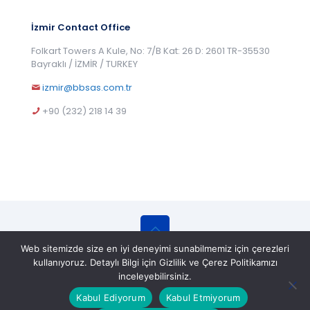
İzmir Contact Office
Folkart Towers A Kule, No: 7/B Kat: 26 D: 2601 TR-35530
Bayraklı / İZMİR / TURKEY
izmir@bbsas.com.tr
+90 (232) 218 14 39
Web sitemizde size en iyi deneyimi sunabilmemiz için çerezleri
© 2025 BBS Belgelendirme Eğitim ve Gözetim
kullanıyoruz. Detaylı Bilgi için Gizlilik ve Çerez Politikamızı
Hizmetleri A.Ş. All Rights Reserved.
inceleyebilirsiniz.
Kabul Ediyorum
Kabul Etmiyorum