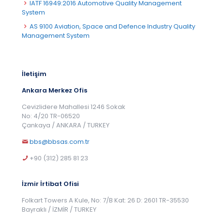
IATF 16949:2016 Automotive Quality Management
System
AS 9100 Aviation, Space and Defence Industry Quality
Management System
İletişim
Ankara Merkez Ofis
Cevizlidere Mahallesi 1246 Sokak
No: 4/20 TR-06520
Çankaya / ANKARA / TURKEY
bbs@bbsas.com.tr
+90 (312) 285 81 23
İzmir İrtibat Ofisi
Folkart Towers A Kule, No: 7/B Kat: 26 D: 2601 TR-35530
Bayraklı / İZMİR / TURKEY