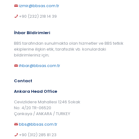
izmir@bbsas.com.tr
+90 (232) 218 14 39
İhbar Bildirimleri
BBS tarafından sunulmakta olan hizmetler ve BBS tetkik
ekiplerine ilişkin etik, tarafsızlık vb. konulardaki
bildirimleriniz için;
ihbar@bbsas.com.tr
Contact
Ankara Head Office
Cevizlidere Mahallesi 1246 Sokak
No: 4/20 TR-06520
Çankaya / ANKARA / TURKEY
bbs@bbsas.com.tr
+90 (312) 285 81 23