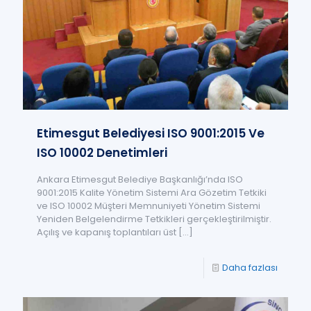
Etimesgut Belediyesi ISO 9001:2015 Ve
ISO 10002 Denetimleri
Ankara Etimesgut Belediye Başkanlığı’nda ISO
9001:2015 Kalite Yönetim Sistemi Ara Gözetim Tetkiki
ve ISO 10002 Müşteri Memnuniyeti Yönetim Sistemi
Yeniden Belgelendirme Tetkikleri gerçekleştirilmiştir.
Açılış ve kapanış toplantıları üst
[…]
Daha fazlası