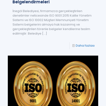
Belgelendirmeleri
İnegöl Belediyesi, firmamızca gerçekleştirilen
denetimler neticesinde ISO 9001:2015 Kalite Yönetim
Sistemi ve ISO 10002 Müşteri Memnuniyeti Yönetim
Sistemi belgelerini almaya hak kazanmış ve
gerçekleştirilen törenle belgeler kendilerine teslim
edilmiştir. Belediye
[…]
Daha fazlası