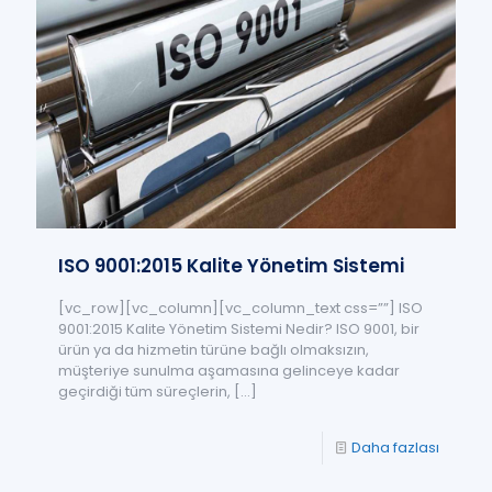
ISO 9001:2015 Kalite Yönetim Sistemi
[vc_row][vc_column][vc_column_text css=””] ISO
9001:2015 Kalite Yönetim Sistemi Nedir? ISO 9001, bir
ürün ya da hizmetin türüne bağlı olmaksızın,
müşteriye sunulma aşamasına gelinceye kadar
geçirdiği tüm süreçlerin,
[…]
Daha fazlası