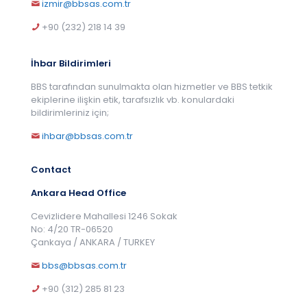
izmir@bbsas.com.tr
+90 (232) 218 14 39
İhbar Bildirimleri
BBS tarafından sunulmakta olan hizmetler ve BBS tetkik
ekiplerine ilişkin etik, tarafsızlık vb. konulardaki
bildirimleriniz için;
ihbar@bbsas.com.tr
Contact
Ankara Head Office
Cevizlidere Mahallesi 1246 Sokak
No: 4/20 TR-06520
Çankaya / ANKARA / TURKEY
bbs@bbsas.com.tr
+90 (312) 285 81 23