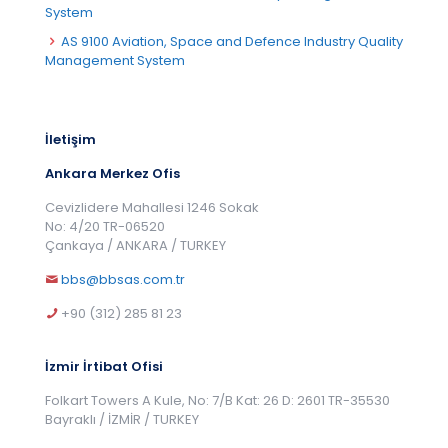
System
AS 9100 Aviation, Space and Defence Industry Quality
Management System
İletişim
Ankara Merkez Ofis
Cevizlidere Mahallesi 1246 Sokak
No: 4/20 TR-06520
Çankaya / ANKARA / TURKEY
bbs@bbsas.com.tr
+90 (312) 285 81 23
İzmir İrtibat Ofisi
Folkart Towers A Kule, No: 7/B Kat: 26 D: 2601 TR-35530
Bayraklı / İZMİR / TURKEY