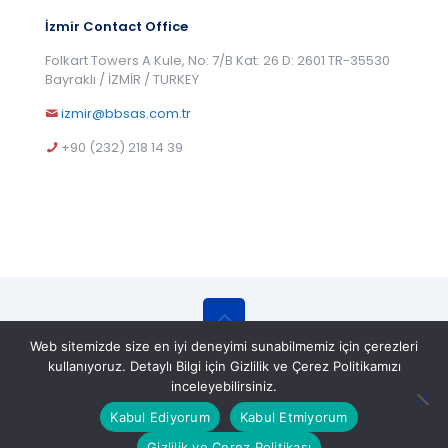
İzmir Contact Office
Folkart Towers A Kule, No: 7/B Kat: 26 D: 2601 TR-35530
Bayraklı / İZMİR / TURKEY
izmir@bbsas.com.tr
+90 (232) 218 14 39
Web sitemizde size en iyi deneyimi sunabilmemiz için çerezleri
© 2025 BBS Belgelendirme Eğitim ve Gözetim
kullanıyoruz. Detaylı Bilgi için Gizlilik ve Çerez Politikamızı
Hizmetleri A.Ş. All Rights Reserved.
inceleyebilirsiniz.
Kabul Ediyorum
Kabul Etmiyorum
Gizlilik ve Çerez Politikası