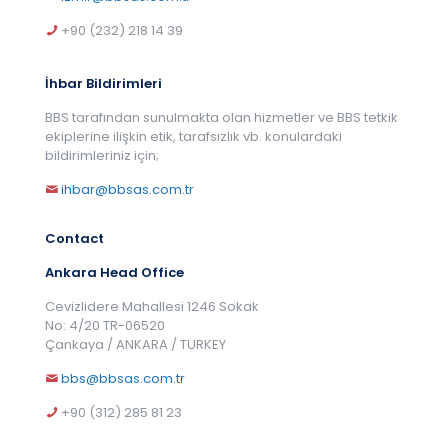
+90 (232) 218 14 39
İhbar Bildirimleri
BBS tarafından sunulmakta olan hizmetler ve BBS tetkik
ekiplerine ilişkin etik, tarafsızlık vb. konulardaki
bildirimleriniz için;
ihbar@bbsas.com.tr
Contact
Ankara Head Office
Cevizlidere Mahallesi 1246 Sokak
No: 4/20 TR-06520
Çankaya / ANKARA / TURKEY
bbs@bbsas.com.tr
+90 (312) 285 81 23