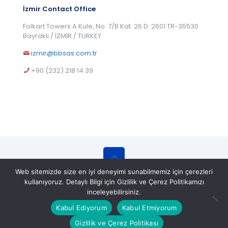
İzmir Contact Office
Folkart Towers A Kule, No: 7/B Kat: 26 D: 2601 TR-35530
Bayraklı / İZMİR / TURKEY
izmir@bbsas.com.tr
+90 (232) 218 14 39
Web sitemizde size en iyi deneyimi sunabilmemiz için çerezleri
© 2025 BBS Belgelendirme Eğitim ve Gözetim
kullanıyoruz. Detaylı Bilgi için Gizlilik ve Çerez Politikamızı
Hizmetleri A.Ş. All Rights Reserved.
inceleyebilirsiniz.
Kabul Ediyorum
Kabul Etmiyorum
Gizlilik ve Çerez Politikası