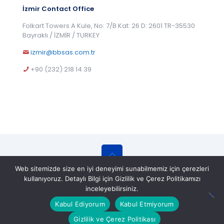
İzmir Contact Office
Folkart Towers A Kule, No: 7/B Kat: 26 D: 2601 TR-35530
Bayraklı / İZMİR / TURKEY
izmir@bbsas.com.tr
+90 (232) 218 14 39
Web sitemizde size en iyi deneyimi sunabilmemiz için çerezleri
© 2025 BBS Belgelendirme Eğitim ve Gözetim
kullanıyoruz. Detaylı Bilgi için Gizlilik ve Çerez Politikamızı
Hizmetleri A.Ş. All Rights Reserved.
inceleyebilirsiniz.
Kabul Ediyorum
Kabul Etmiyorum
Gizlilik ve Çerez Politikası