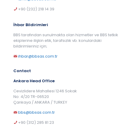
+90 (232) 218 14 39
İhbar Bildirimleri
BBS tarafından sunulmakta olan hizmetler ve BBS tetkik
ekiplerine ilişkin etik, tarafsızlık vb. konulardaki
bildirimleriniz için;
ihbar@bbsas.com.tr
Contact
Ankara Head Office
Cevizlidere Mahallesi 1246 Sokak
No: 4/20 TR-06520
Çankaya / ANKARA / TURKEY
bbs@bbsas.com.tr
+90 (312) 285 81 23