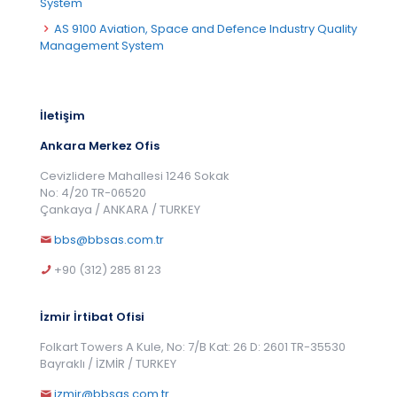
System
AS 9100 Aviation, Space and Defence Industry Quality
Management System
İletişim
Ankara Merkez Ofis
Cevizlidere Mahallesi 1246 Sokak
No: 4/20 TR-06520
Çankaya / ANKARA / TURKEY
bbs@bbsas.com.tr
+90 (312) 285 81 23
İzmir İrtibat Ofisi
Folkart Towers A Kule, No: 7/B Kat: 26 D: 2601 TR-35530
Bayraklı / İZMİR / TURKEY
izmir@bbsas.com.tr