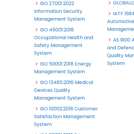
GLOBALG
ISO 27001:2022
Information Security
IATF 169
Management System
Automotive
Managemen
ISO 45001:2018
Occupational Health and
AS 9100 
Safety Management
and Defenc
System
Quality M
System
ISO 50001:2018 Energy
Management System
ISO 13485:2016 Medical
Devices Quality
Management System
ISO 10002:2018 Customer
Satisfaction Management
System