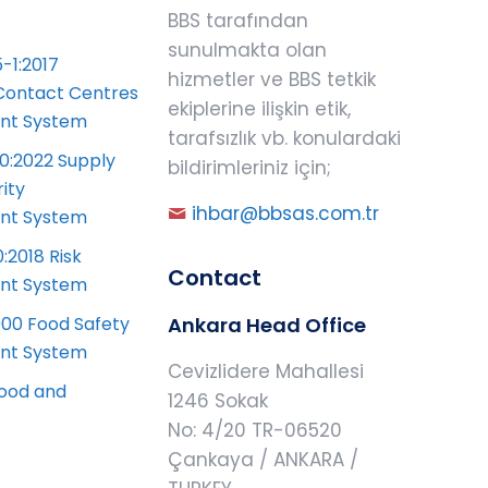
BBS tarafından
sunulmakta olan
-1:2017
hizmetler ve BBS tetkik
Contact Centres
ekiplerine ilişkin etik,
t System
tarafsızlık vb. konulardaki
0:2022 Supply
bildirimleriniz için;
ity
ihbar@bbsas.com.tr
t System
:2018 Risk
Contact
t System
00 Food Safety
Ankara Head Office
t System
Cevizlidere Mahallesi
ood and
1246 Sokak
No: 4/20 TR-06520
Çankaya / ANKARA /