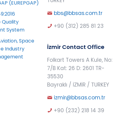
TURKEY
AP (EUREPGAP)
bbs@bbsas.com.tr
49:2016
 Quality
+90 (312) 285 81 23
t System
Aviation, Space
İzmir Contact Office
e Industry
anagement
Folkart Towers A Kule, No:
7/B Kat: 26 D: 2601 TR-
35530
Bayraklı / İZMİR / TURKEY
izmir@bbsas.com.tr
+90 (232) 218 14 39