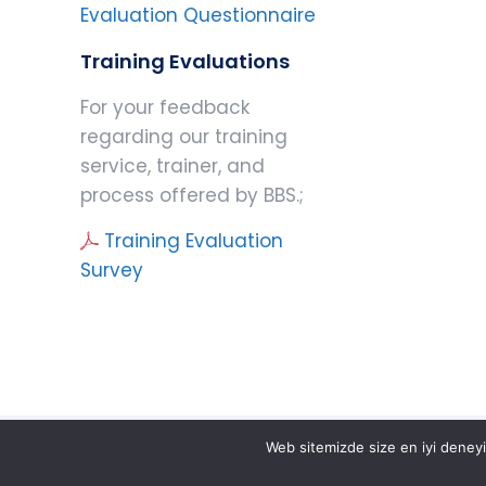
Evaluation Questionnaire
Training Evaluations
For your feedback
regarding our training
service, trainer, and
process offered by BBS.;
Training Evaluation
Survey
Web sitemizde size en iyi deneyimi
© 2025 BBS Belgelendirme Eğitim ve Gözetim Hizm