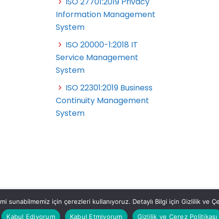
ISO 27701:2019 Privacy
Information Management
System
ISO 20000-1:2018 IT
Service Management
System
ISO 22301:2019 Business
Continuity Management
System
 sunabilmemiz için çerezleri kullanıyoruz. Detaylı Bilgi için Gizlilik ve Çer
etleri A.Ş. All Rights Reserved.
Kabul Ediyorum
Kabul Etmiyorum
Gizlilik ve Çerez Politikası