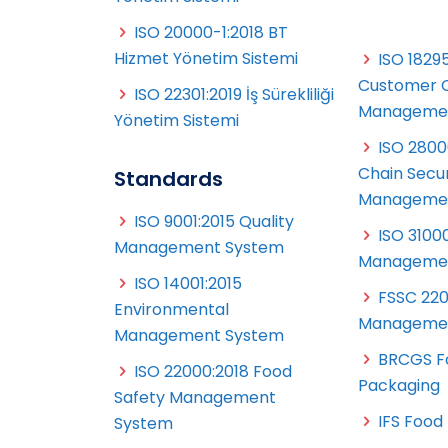
ISO 20000-1:2018 BT
Hizmet Yönetim Sistemi
ISO 18295
Customer 
ISO 22301:2019 İş Sürekliliği
Managemen
Yönetim Sistemi
ISO 2800
Chain Secur
Standards
Managemen
ISO 9001:2015 Quality
ISO 31000
Management System
Managemen
ISO 14001:2015
FSSC 220
Environmental
Managemen
Management System
BRCGS F
ISO 22000:2018 Food
Packaging
Safety Management
IFS Food
System