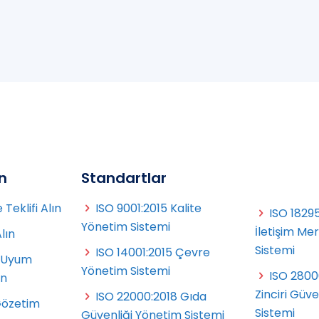
ın
Standartlar
Teklifi Alın
ISO 9001:2015 Kalite
ISO 18295
Yönetim Sistemi
İletişim Me
Alın
Sistemi
ISO 14001:2015 Çevre
 Uyum
Yönetim Sistemi
ISO 2800
ın
Zinciri Güv
ISO 22000:2018 Gıda
Gözetim
Sistemi
Güvenliği Yönetim Sistemi