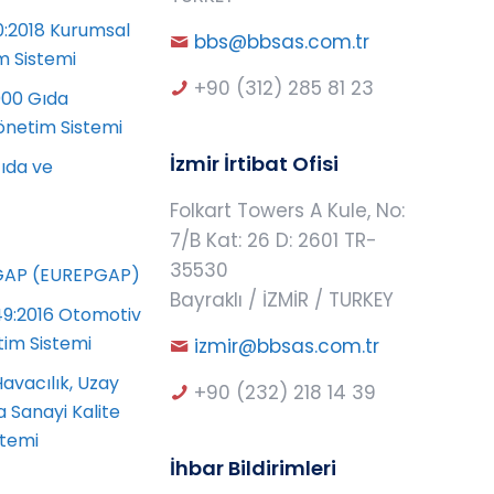
0:2018 Kurumsal
bbs@bbsas.com.tr
m Sistemi
+90 (312) 285 81 23
000 Gıda
önetim Sistemi
İzmir İrtibat Ofisi
ıda ve
Folkart Towers A Kule, No:
7/B Kat: 26 D: 2601 TR-
35530
AP (EUREPGAP)
Bayraklı / İZMİR / TURKEY
49:2016 Otomotiv
tim Sistemi
izmir@bbsas.com.tr
avacılık, Uzay
+90 (232) 218 14 39
 Sanayi Kalite
stemi
İhbar Bildirimleri