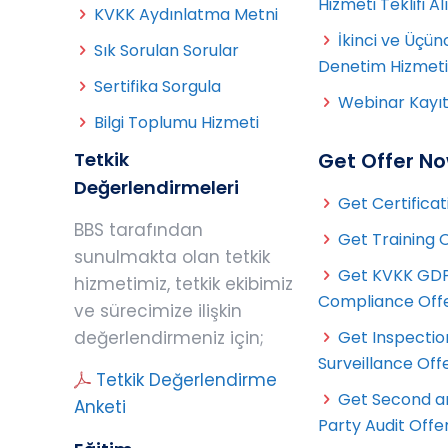
Hizmeti Teklifi Al
KVKK Aydınlatma Metni
İkinci ve Üçün
Sık Sorulan Sorular
Denetim Hizmeti T
Sertifika Sorgula
Webinar Kayı
Bilgi Toplumu Hizmeti
Tetkik
Get Offer N
Değerlendirmeleri
Get Certificat
BBS tarafından
Get Training 
sunulmakta olan tetkik
Get KVKK GD
hizmetimiz, tetkik ekibimiz
Compliance Off
ve sürecimize ilişkin
değerlendirmeniz için;
Get Inspectio
Surveillance Off
Tetkik Değerlendirme
Get Second a
Anketi
Party Audit Offe