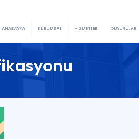
ANASAYFA
KURUMSAL
HİZMETLER
DUYURULAR
ifikasyonu