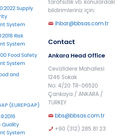
tarafsızlık vb. konulardaki
0:2022 Supply
bildirimleriniz için;
ity
ihbar@bbsas.com.tr
t System
:2018 Risk
Contact
t System
00 Food Safety
Ankara Head Office
t System
Cevizlidere Mahallesi
ood and
1246 Sokak
No: 4/20 TR-06520
Çankaya / ANKARA /
TURKEY
AP (EUREPGAP)
bbs@bbsas.com.tr
49:2016
 Quality
+90 (312) 285 81 23
t System