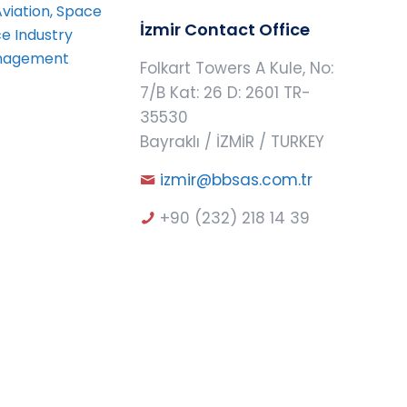
Aviation, Space
İzmir Contact Office
e Industry
anagement
Folkart Towers A Kule, No:
7/B Kat: 26 D: 2601 TR-
35530
Bayraklı / İZMİR / TURKEY
izmir@bbsas.com.tr
+90 (232) 218 14 39