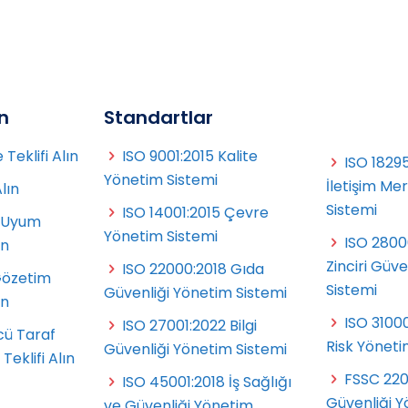
ın
Standartlar
Teklifi Alın
ISO 9001:2015 Kalite
ISO 18295
Yönetim Sistemi
İletişim Me
Alın
Sistemi
ISO 14001:2015 Çevre
 Uyum
Yönetim Sistemi
ISO 2800
ın
Zinciri Güv
ISO 22000:2018 Gıda
Gözetim
Sistemi
Güvenliği Yönetim Sistemi
ın
ISO 3100
ISO 27001:2022 Bilgi
cü Taraf
Risk Yöneti
Güvenliği Yönetim Sistemi
eklifi Alın
FSSC 22
ISO 45001:2018 İş Sağlığı
t
Güvenliği Y
ve Güvenliği Yönetim