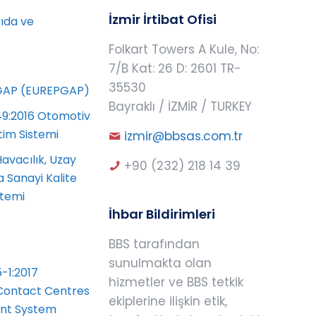
İzmir İrtibat Ofisi
ıda ve
Folkart Towers A Kule, No:
7/B Kat: 26 D: 2601 TR-
35530
AP (EUREPGAP)
Bayraklı / İZMİR / TURKEY
49:2016 Otomotiv
tim Sistemi
izmir@bbsas.com.tr
avacılık, Uzay
+90 (232) 218 14 39
 Sanayi Kalite
stemi
İhbar Bildirimleri
BBS tarafından
sunulmakta olan
-1:2017
hizmetler ve BBS tetkik
Contact Centres
ekiplerine ilişkin etik,
t System