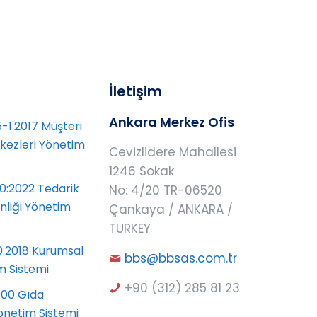
İletişim
Ankara Merkez Ofis
-1:2017 Müşteri
rkezleri Yönetim
Cevizlidere Mahallesi
1246 Sokak
0:2022 Tedarik
No: 4/20 TR-06520
enliği Yönetim
Çankaya / ANKARA /
TURKEY
0:2018 Kurumsal
bbs@bbsas.com.tr
m Sistemi
+90 (312) 285 81 23
000 Gıda
önetim Sistemi