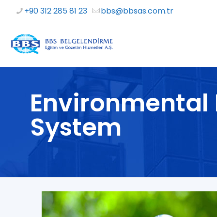
+90 312 285 81 23
bbs@bbsas.com.tr
Environmenta
System