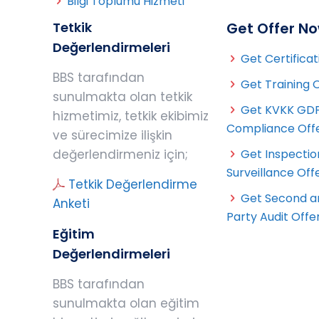
Bilgi Toplumu Hizmeti
Tetkik
Get Offer N
Değerlendirmeleri
Get Certificat
BBS tarafından
Get Training 
sunulmakta olan tetkik
Get KVKK GD
hizmetimiz, tetkik ekibimiz
Compliance Off
ve sürecimize ilişkin
değerlendirmeniz için;
Get Inspectio
Surveillance Off
Tetkik Değerlendirme
Get Second a
Anketi
Party Audit Offe
Eğitim
Değerlendirmeleri
BBS tarafından
sunulmakta olan eğitim