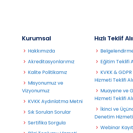
Kurumsal
Hızlı Teklif Al
Hakkımızda
Belgelendirme 
Akreditasyonlarımız
Eğitim Teklifi 
Kalite Politikamız
KVKK & GDPR
Hizmeti Teklifi Al
Misyonumuz ve
Vizyonumuz
Muayene ve 
Hizmeti Teklifi Al
KVKK Aydınlatma Metni
İkinci ve Üçün
Sık Sorulan Sorular
Denetim Hizmeti T
Sertifika Sorgula
Webinar Kayı