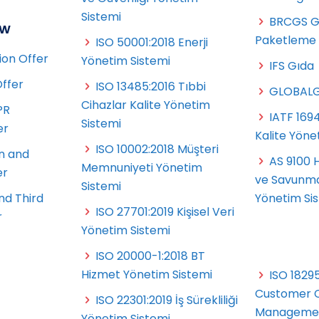
Sistemi
BRCGS G
ow
Paketleme
ISO 50001:2018 Enerji
ion Offer
Yönetim Sistemi
IFS Gıda
Offer
ISO 13485:2016 Tıbbi
GLOBALG
Cihazlar Kalite Yönetim
PR
IATF 169
Sistemi
er
Kalite Yöne
ISO 10002:2018 Müşteri
n and
AS 9100 H
Memnuniyeti Yönetim
er
ve Savunma
Sistemi
nd Third
Yönetim Si
ISO 27701:2019 Kişisel Veri
r
Yönetim Sistemi
ISO 20000-1:2018 BT
Hizmet Yönetim Sistemi
ISO 18295
Customer 
ISO 22301:2019 İş Sürekliliği
Managemen
Yönetim Sistemi