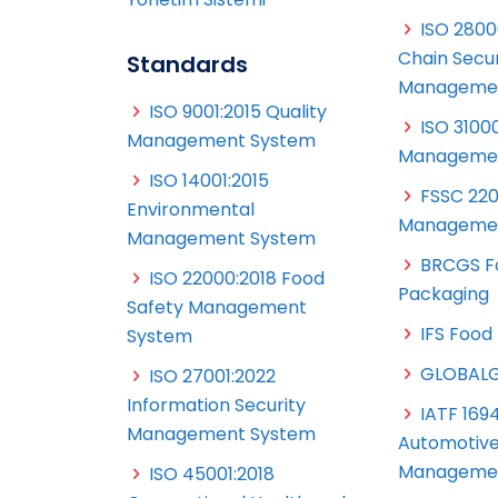
ISO 2800
Chain Secur
Standards
Managemen
ISO 9001:2015 Quality
ISO 31000
Management System
Managemen
ISO 14001:2015
FSSC 220
Environmental
Managemen
Management System
BRCGS F
ISO 22000:2018 Food
Packaging
Safety Management
IFS Food
System
GLOBALG
ISO 27001:2022
Information Security
IATF 169
Management System
Automotive
Managemen
ISO 45001:2018