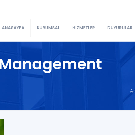
ANASAYFA
KURUMSAL
HİZMETLER
DUYURULAR
l Management
A