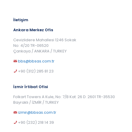
İletişim
Ankara Merkez Ofis
Cevizlidere Mahallesi 1246 Sokak
No: 4/20 TR-06520
Çankaya / ANKARA / TURKEY
bbs@bbsas.com.tr
+90 (312) 285 81 23
İzmir İrtibat Ofisi
Folkart Towers A Kule, No: 7/B Kat: 26 D: 2601 TR-35530
Bayraklı / İZMİR / TURKEY
izmir@bbsas.com.tr
+90 (232) 218 14 39