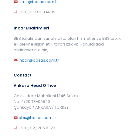
izmir@bbsas.com.tr
+90 (232) 218 14 39
İhbar Bildirimleri
BBS tarafından sunulmakta olan hizmetler ve BBS tetkik
ekiplerine ilişkin etik, tarafsızlık vb. konulardaki
bildirimleriniz için;
ihbar@bbsas.com.tr
Contact
Ankara Head Office
Cevizlidere Mahallesi 1246 Sokak
No: 4/20 TR-06520
Çankaya / ANKARA / TURKEY
bbs@bbsas.com.tr
+90 (312) 285 81 23