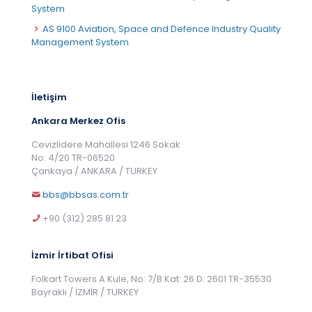
System
AS 9100 Aviation, Space and Defence Industry Quality
Management System
İletişim
Ankara Merkez Ofis
Cevizlidere Mahallesi 1246 Sokak
No: 4/20 TR-06520
Çankaya / ANKARA / TURKEY
bbs@bbsas.com.tr
+90 (312) 285 81 23
İzmir İrtibat Ofisi
Folkart Towers A Kule, No: 7/B Kat: 26 D: 2601 TR-35530
Bayraklı / İZMİR / TURKEY