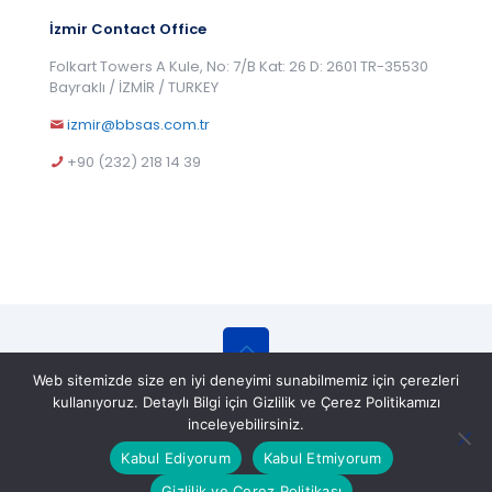
İzmir Contact Office
Folkart Towers A Kule, No: 7/B Kat: 26 D: 2601 TR-35530
Bayraklı / İZMİR / TURKEY
izmir@bbsas.com.tr
+90 (232) 218 14 39
Web sitemizde size en iyi deneyimi sunabilmemiz için çerezleri
© 2025 BBS Belgelendirme Eğitim ve Gözetim
kullanıyoruz. Detaylı Bilgi için Gizlilik ve Çerez Politikamızı
Hizmetleri A.Ş. All Rights Reserved.
inceleyebilirsiniz.
Kabul Ediyorum
Kabul Etmiyorum
Gizlilik ve Çerez Politikası