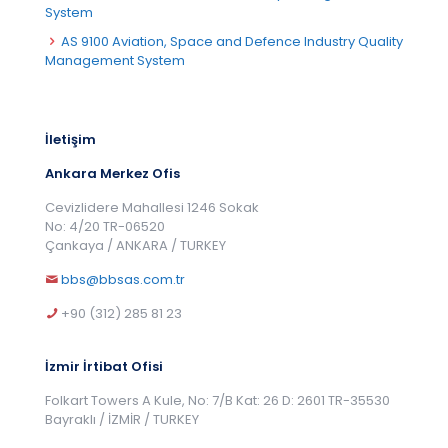
System
AS 9100 Aviation, Space and Defence Industry Quality
Management System
İletişim
Ankara Merkez Ofis
Cevizlidere Mahallesi 1246 Sokak
No: 4/20 TR-06520
Çankaya / ANKARA / TURKEY
bbs@bbsas.com.tr
+90 (312) 285 81 23
İzmir İrtibat Ofisi
Folkart Towers A Kule, No: 7/B Kat: 26 D: 2601 TR-35530
Bayraklı / İZMİR / TURKEY