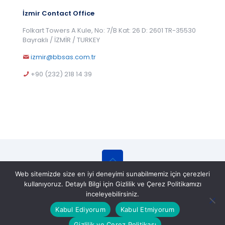
İzmir Contact Office
Folkart Towers A Kule, No: 7/B Kat: 26 D: 2601 TR-35530
Bayraklı / İZMİR / TURKEY
izmir@bbsas.com.tr
+90 (232) 218 14 39
Web sitemizde size en iyi deneyimi sunabilmemiz için çerezleri
© 2025 BBS Belgelendirme Eğitim ve Gözetim
kullanıyoruz. Detaylı Bilgi için Gizlilik ve Çerez Politikamızı
Hizmetleri A.Ş. All Rights Reserved.
inceleyebilirsiniz.
Kabul Ediyorum
Kabul Etmiyorum
Gizlilik ve Çerez Politikası