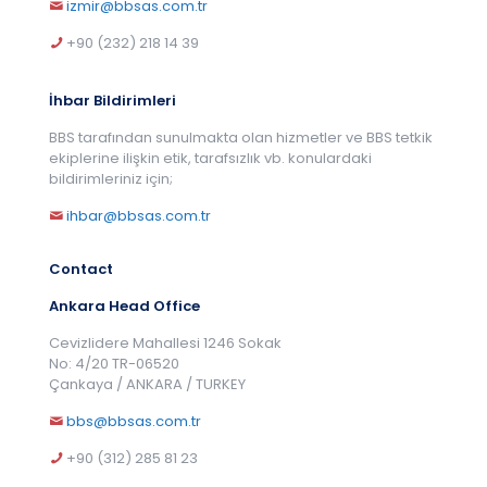
izmir@bbsas.com.tr
+90 (232) 218 14 39
İhbar Bildirimleri
BBS tarafından sunulmakta olan hizmetler ve BBS tetkik
ekiplerine ilişkin etik, tarafsızlık vb. konulardaki
bildirimleriniz için;
ihbar@bbsas.com.tr
Contact
Ankara Head Office
Cevizlidere Mahallesi 1246 Sokak
No: 4/20 TR-06520
Çankaya / ANKARA / TURKEY
bbs@bbsas.com.tr
+90 (312) 285 81 23