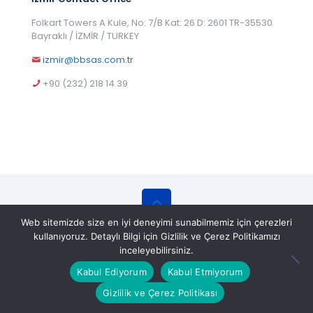
Folkart Towers A Kule, No: 7/B Kat: 26 D: 2601 TR-35530
Bayraklı / İZMİR / TURKEY
izmir@bbsas.com.tr
+90 (232) 218 14 39
Web sitemizde size en iyi deneyimi sunabilmemiz için çerezleri
© 2025 BBS Belgelendirme Eğitim ve Gözetim
kullanıyoruz. Detaylı Bilgi için Gizlilik ve Çerez Politikamızı
Hizmetleri A.Ş. All Rights Reserved.
inceleyebilirsiniz.
Kabul Ediyorum
Kabul Etmiyorum
Gizlilik ve Çerez Politikası