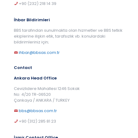
+90 (232) 218 14 39
İhbar Bildirimleri
BBS tarafından sunulmakta olan hizmetler ve BBS tetkik
ekiplerine ilişkin etik, tarafsızlık vb. konulardaki
bildirimleriniz için;
ihbar@bbsas.com.tr
Contact
Ankara Head Office
Cevizlidere Mahallesi 1246 Sokak
No: 4/20 TR-06520
Çankaya / ANKARA / TURKEY
bbs@bbsas.com.tr
+90 (312) 285 81 23
İzmir Contact Office