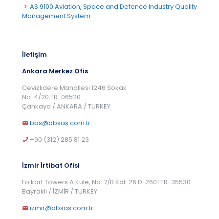
AS 9100 Aviation, Space and Defence Industry Quality
Management System
İletişim
Ankara Merkez Ofis
Cevizlidere Mahallesi 1246 Sokak
No: 4/20 TR-06520
Çankaya / ANKARA / TURKEY
bbs@bbsas.com.tr
+90 (312) 285 81 23
İzmir İrtibat Ofisi
Folkart Towers A Kule, No: 7/B Kat: 26 D: 2601 TR-35530
Bayraklı / İZMİR / TURKEY
izmir@bbsas.com.tr